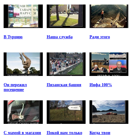
В Турцию
Наша служба
Ради этого
Он пережил
Пизанская башня
Инфа 100%
посещение
С мамой в магазин
Покой нам только
Когда твои