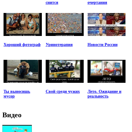
снится
очертания
Хороший фотограф
Уринотерапия
Новости России
Ты выносишь
Свой среди чужих
Лето. Ожидание и
мусор
реальность
Видео