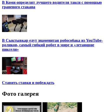
В Коми определят лучшего водителя такси с помощью
граненого стакана
В Сыктывкар едут знаменитая робособака из YouTube-
роликов, самый гибкий робот в мире и «летающие
пиксели»
Ставить ставки и побеждать
Фото галерея