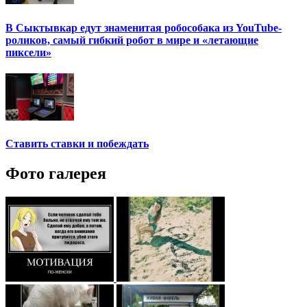
В Сыктывкар едут знаменитая робособака из YouTube-
роликов, самый гибкий робот в мире и «летающие
пиксели»
Ставить ставки и побеждать
Фото галерея