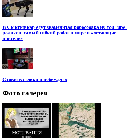
В Сыктывкар едут знаменитая робособака из YouTube-
роликов, самый гибкий робот в мире и «летающие
пиксели»
Ставить ставки и побеждать
Фото галерея