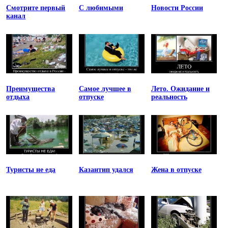
Смотрите первый
С любимыми
Новости России
канал
Преимущества
Самое лучшее в
Лето. Ожидание и
отдыха
отпуске
реальность
Туристы не еда
Казантип удался
Жена в отпуске