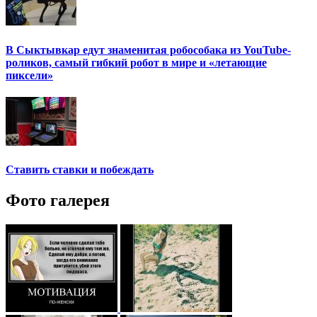
В Сыктывкар едут знаменитая робособака из YouTube-
роликов, самый гибкий робот в мире и «летающие
пиксели»
Ставить ставки и побеждать
Фото галерея