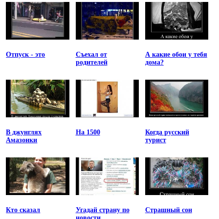
Отпуск - это
Съехал от
А какие обои у тебя
родителей
дома?
В джунглях
На 1500
Когда русский
Амазонки
турист
Кто сказал
Угадай страну по
Страшный сон
новости