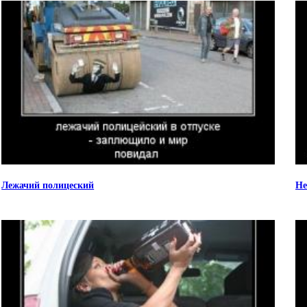
Лежачий полицеский
Не