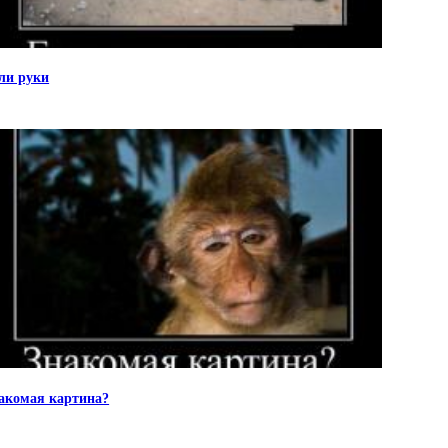
ли руки
акомая картина?