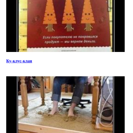
Ку-клус-клан