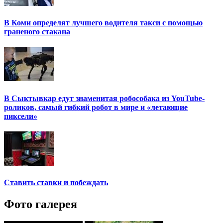
В Коми определят лучшего водителя такси с помощью
граненого стакана
В Сыктывкар едут знаменитая робособака из YouTube-
роликов, самый гибкий робот в мире и «летающие
пиксели»
Ставить ставки и побеждать
Фото галерея