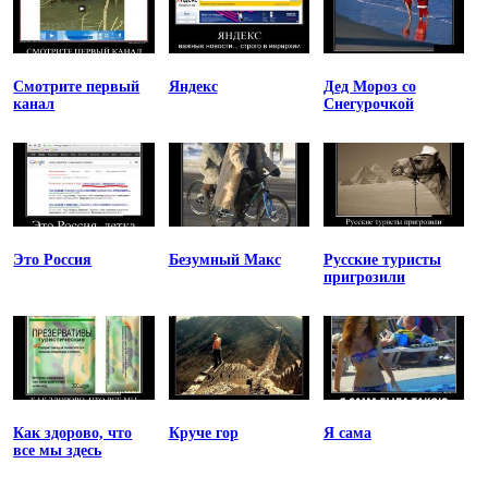
Смотрите первый
Яндекс
Дед Мороз со
канал
Снегурочкой
Это Россия
Безумный Макс
Русские туристы
пригрозили
Как здорово, что
Круче гор
Я сама
все мы здесь