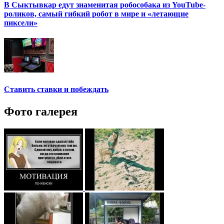
В Сыктывкар едут знаменитая робособака из YouTube-
роликов, самый гибкий робот в мире и «летающие
пиксели»
Ставить ставки и побеждать
Фото галерея