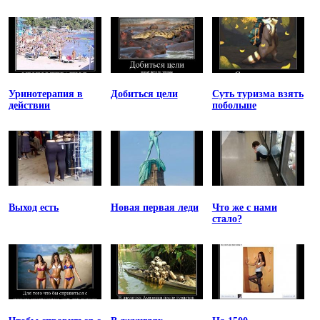
Уринотерапия в
Добиться цели
Суть туризма взять
действии
побольше
Выход есть
Новая первая леди
Что же с нами
стало?