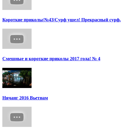
Короткие приколы|№43|Сурф ушел! Прекрасный сурф.
Смешные и короткие приколы 2017 года! № 4
Нячанг 2016 Вьетнам