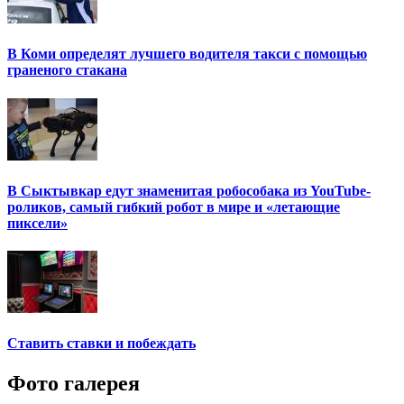
В Коми определят лучшего водителя такси с помощью
граненого стакана
В Сыктывкар едут знаменитая робособака из YouTube-
роликов, самый гибкий робот в мире и «летающие
пиксели»
Ставить ставки и побеждать
Фото галерея