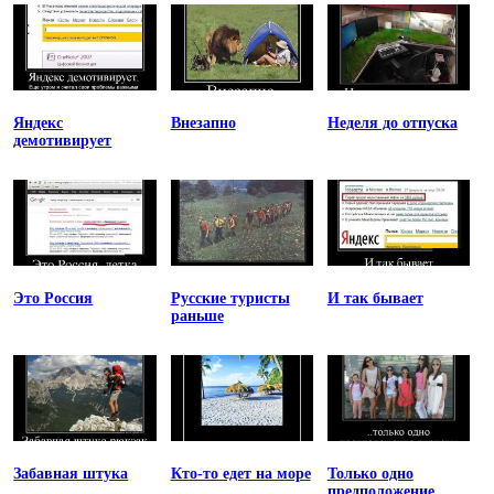
Яндекс
Внезапно
Неделя до отпуска
демотивирует
Это Россия
Русские туристы
И так бывает
раньше
Забавная штука
Кто-то едет на море
Только одно
предположение