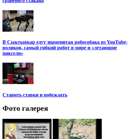
граненого стакана
В Сыктывкар едут знаменитая робособака из YouTube-
роликов, самый гибкий робот в мире и «летающие
пиксели»
Ставить ставки и побеждать
Фото галерея