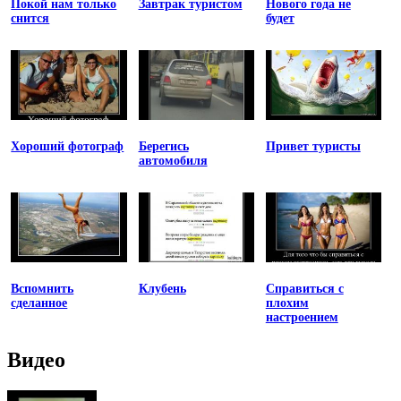
Покой нам только
Завтрак туристом
Нового года не
снится
будет
Хороший фотограф
Берегись
Привет туристы
автомобиля
Вспомнить
Клубень
Справиться с
сделанное
плохим
настроением
Видео