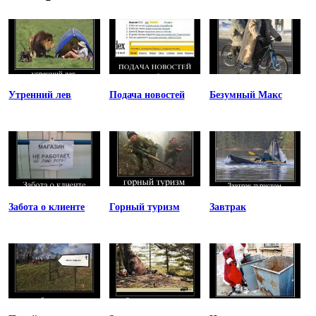
Утренний лев
Подача новостей
Безумный Макс
Забота о клиенте
Горный туризм
Завтрак