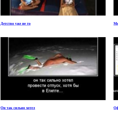
Детство уже не то
Ме
Он так сильно хотел
Оф