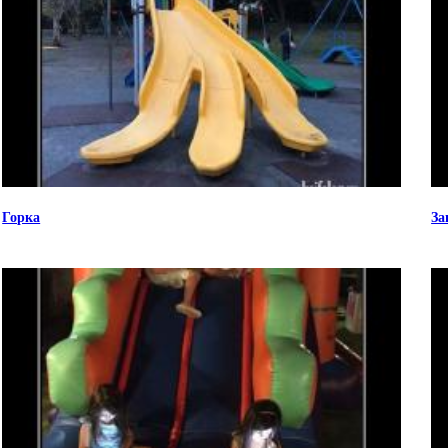
Горка
За