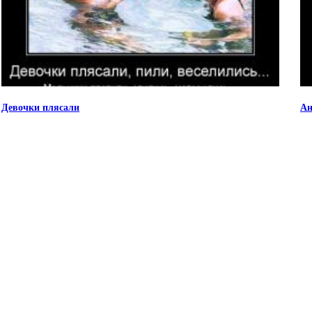
Девочки плясали
Ан