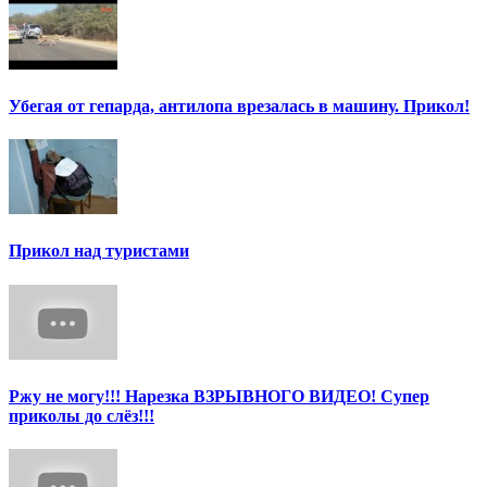
Убегая от гепарда, антилопа врезалась в машину. Прикол!
Прикол над туристами
Ржу не могу!!! Нарезка ВЗРЫВНОГО ВИДЕО! Супер
приколы до слёз!!!