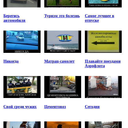
Берегись
Туризм это болезнь
Самое лучшее в
автомобиля
отпуске
Никогда
Матрац-самолет
Плавайте поездами
Аэрофлота
Свой среди чужих
Цементовоз
Сегодня