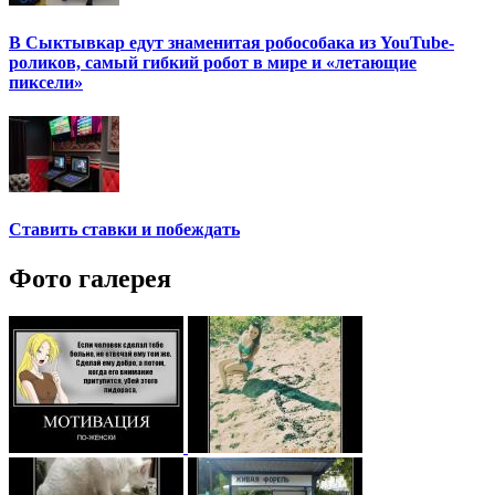
В Сыктывкар едут знаменитая робособака из YouTube-
роликов, самый гибкий робот в мире и «летающие
пиксели»
Ставить ставки и побеждать
Фото галерея