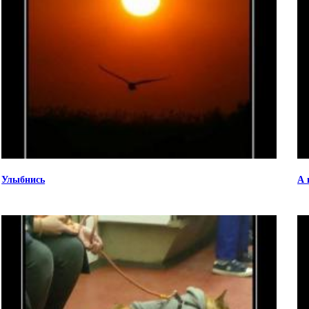
Улыбнись
А 