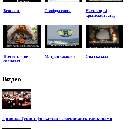
Вечность
Свобода слова
Настоящий
крымский загар
Ничто так не
Матрац-самолет
Она сказала
сближает
Видео
Прикол. Турист фоткается с американскими копами