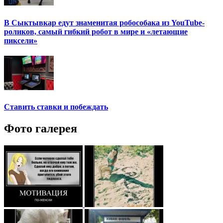
В Сыктывкар едут знаменитая робособака из YouTube-
роликов, самый гибкий робот в мире и «летающие
пиксели»
Ставить ставки и побеждать
Фото галерея