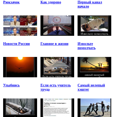
Рюкзачок
Как здорово
Первый канал
начало
Новости России
Главное в жизни
Извольте
помолчать
Улыбнись
Если есть учитель
Самый нелепый
труда
хэштег