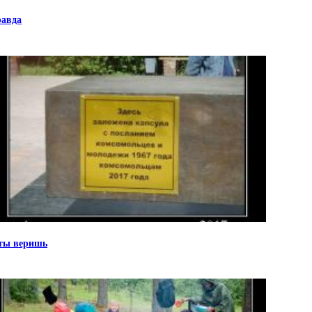
авда
ты веришь