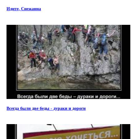
Идите, Снежанна
Всегда были две беды - дураки и дороги