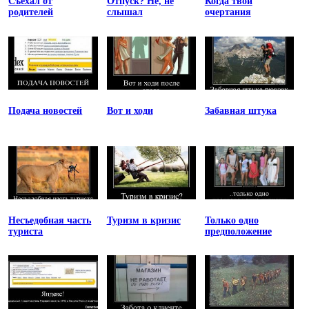
Съехал от
Отпуск? Не, не
Когда твои
родителей
слышал
очертания
Подача новостей
Вот и ходи
Забавная штука
Несъедобная часть
Туризм в кризис
Только одно
туриста
предположение