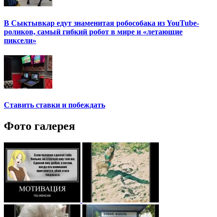
В Сыктывкар едут знаменитая робособака из YouTube-
роликов, самый гибкий робот в мире и «летающие
пиксели»
Ставить ставки и побеждать
Фото галерея