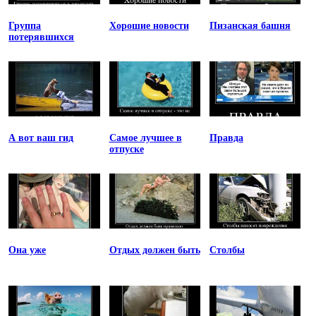
Группа
Хорошие новости
Пизанская башня
потерявшихся
А вот ваш гид
Самое лучшее в
Правда
отпуске
Она уже
Отдых должен быть
Столбы