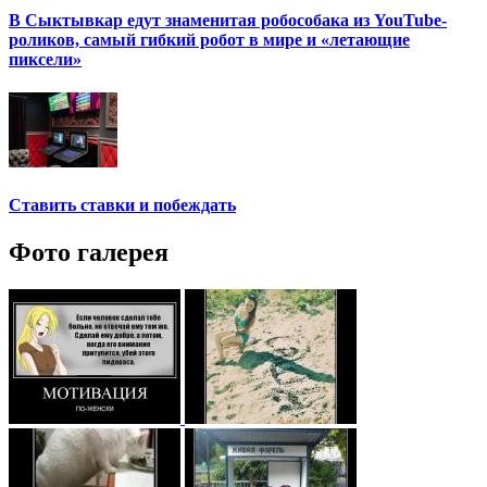
В Сыктывкар едут знаменитая робособака из YouTube-
роликов, самый гибкий робот в мире и «летающие
пиксели»
Ставить ставки и побеждать
Фото галерея