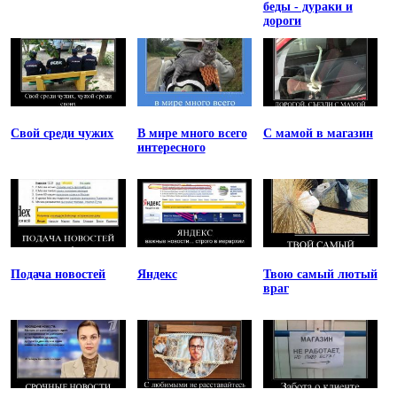
беды - дураки и
дороги
Свой среди чужих
В мире много всего
С мамой в магазин
интересного
Подача новостей
Яндекс
Твою самый лютый
враг