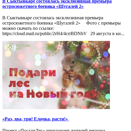
В Сыктывкаре состоялась эксклюзивная премьера
остросюжетного боевика «Шугалей 2»
В Сыктывкаре состоялась эксклюзивная премьера
остросюжетного боевика «Шугалей 2» Фото с премьеры
можно скачать по ссылке:
https://cloud.mail.ru/public/2rH4/4crrBDNhV 29 августа в ки...
«Раз, два, три! Елочка, расти!»
Проект «ПосадиЛес» приглашает жителей региона