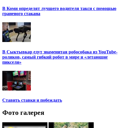
В Коми определят лучшего водителя такси с помощью
граненого стакана
В Сыктывкар едут знаменитая робособака из YouTube-
роликов, самый гибкий робот в мире и «летающие
пиксели»
Ставить ставки и побеждать
Фото галерея