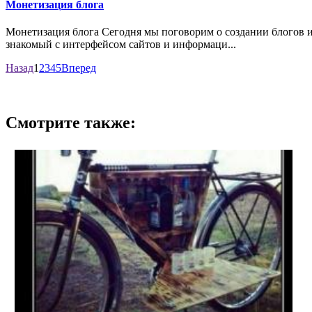
Монетизация блога
Монетизация блога Сегодня мы поговорим о создании блогов и 
знакомый с интерфейсом сайтов и информаци...
Назад
1
2
3
4
5
Вперед
Смотрите также: