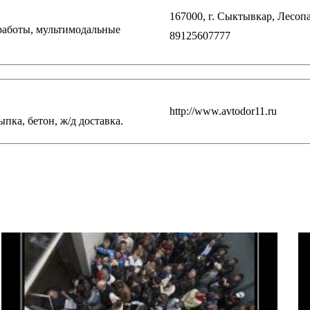
167000, г. Сыктывкар, Лесопар
работы, мультимодальные
89125607777
http://www.avtodor11.ru
пка, бетон, ж/д доставка.