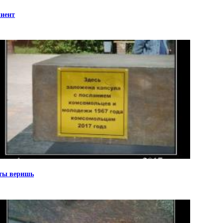
иент
ты веришь