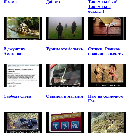
Я сама
Дайвер
Таким ты был!
Таким ты и
остался!
В джунглях
Туризм это болезнь
Отпуск. Главное
Амазонки
правильно начать
Свобода слова
С мамой в магазин
Нам на солнечном
Гоа