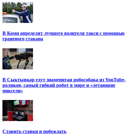
В Коми определят лучшего водителя такси с помощью
граненого стакана
В Сыктывкар едут знаменитая робособака из YouTube-
роликов, самый гибкий робот в мире и «летающие
пиксели»
Ставить ставки и побеждать