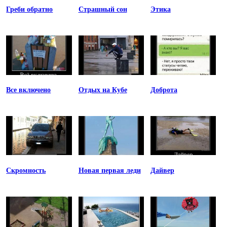
Греби обратно
Страшный сон
Этика
Все включено
Отдых на Кубе
Доброта
Скромность
Новая первая леди
Дайвер