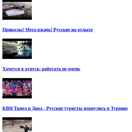
Приколы! Мега ржачь! Русские на отдыхе
Хочется в отпуск, работать не очень
КВН Триод и Диод - Русские туристы вернулись в Турцию