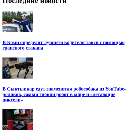
Последние новости
В Коми определят лучшего водителя такси с помощью
граненого стакана
В Сыктывкар едут знаменитая робособака из YouTube-
роликов, самый гибкий робот в мире и «летающие
пиксели»