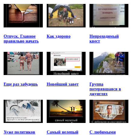
Отпуск. Главное
Как здорово
Непроходимый
правильно начать
квест
Еще раз забудешь
Новейший завет
Группа
потерявшаяся в
джунглях
Хуже политиков
Самый нелепый
С любимыми