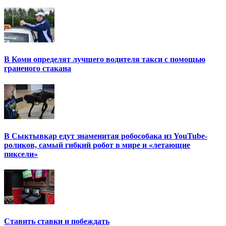
В Коми определят лучшего водителя такси с помощью
граненого стакана
В Сыктывкар едут знаменитая робособака из YouTube-
роликов, самый гибкий робот в мире и «летающие
пиксели»
Ставить ставки и побеждать