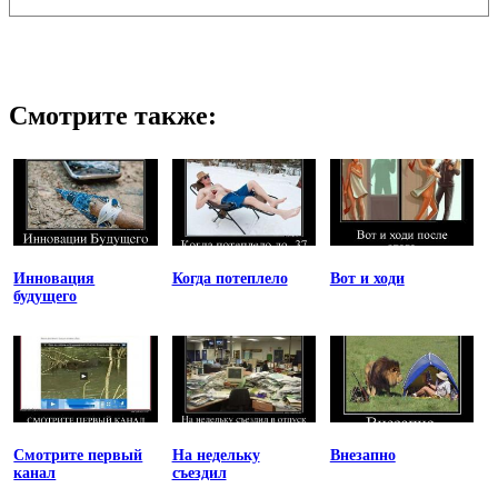
Смотрите также:
Инновация
Когда потеплело
Вот и ходи
будущего
Смотрите первый
На недельку
Внезапно
канал
съездил