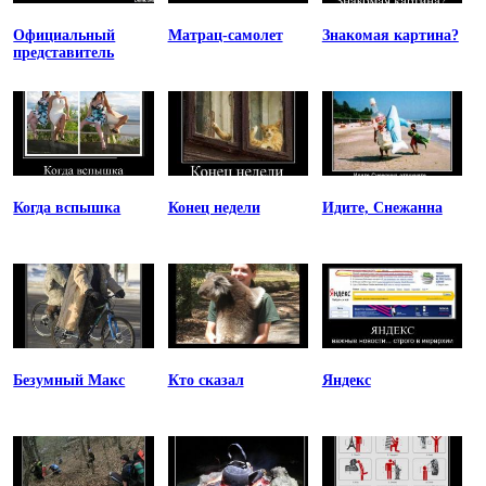
Официальный
Матрац-самолет
Знакомая картина?
представитель
Когда вспышка
Конец недели
Идите, Снежанна
Безумный Макс
Кто сказал
Яндекс