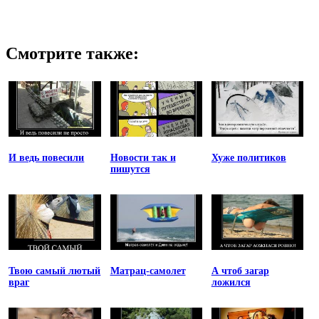
Смотрите также:
И ведь повесили
Новости так и
Хуже политиков
пишутся
Твою самый лютый
Матрац-самолет
А чтоб загар
враг
ложился