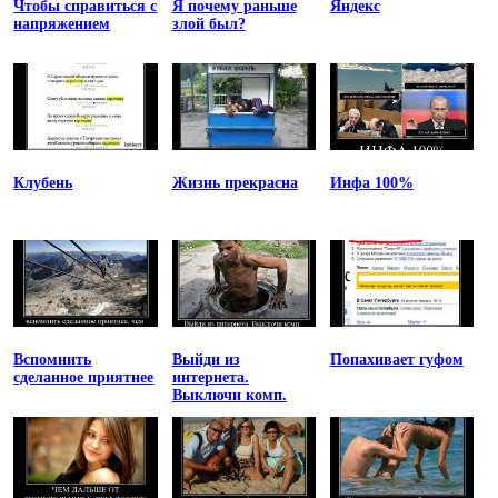
Чтобы справиться с
Я почему раньше
Яндекс
напряжением
злой был?
Клубень
Жизнь прекрасна
Инфа 100%
Вспомнить
Выйди из
Попахивает гуфом
сделанное приятнее
интернета.
Выключи комп.