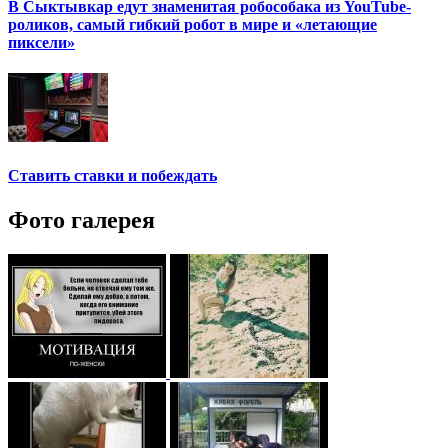
В Сыктывкар едут знаменитая робособака из YouTube-
роликов, самый гибкий робот в мире и «летающие
пиксели»
Ставить ставки и побеждать
Фото галерея