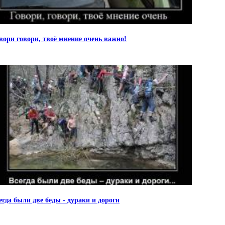
вори говори, твоё мнение очень важно!
егда были две беды - дураки и дороги