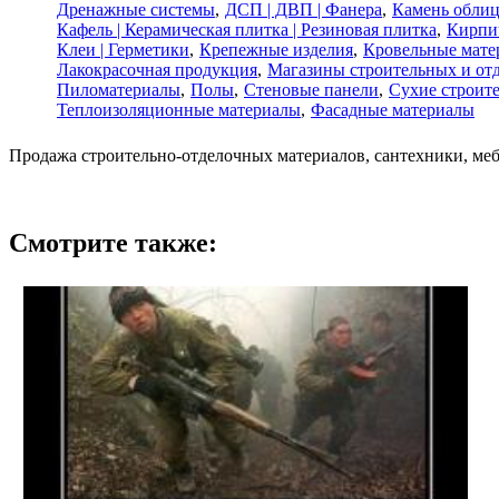
Дренажные системы
ДСП | ДВП | Фанера
Камень обли
Кафель | Керамическая плитка | Резиновая плитка
Кирпи
Клеи | Герметики
Крепежные изделия
Кровельные мате
Лакокрасочная продукция
Магазины строительных и от
Пиломатериалы
Полы
Стеновые панели
Сухие строит
Теплоизоляционные материалы
Фасадные материалы
Продажа строительно-отделочных материалов, сантехники, меб
Смотрите также: