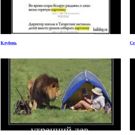
Клубень
Се