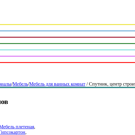
риалы
/
Мебель
/
Мебель для ванных комнат
/
Спутник, центр стро
лов
Мебель плетеная
Гипсокартон