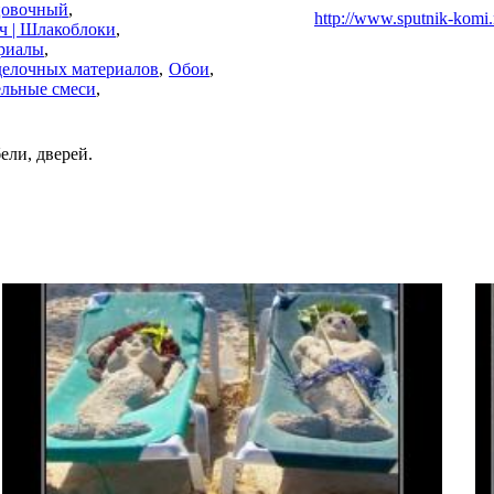
цовочный
http://www.sputnik-komi.
ч | Шлакоблоки
риалы
делочных материалов
Обои
ельные смеси
ели, дверей.