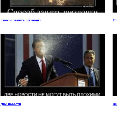
Способ занять шезлонги
Го
Две новости
Вс