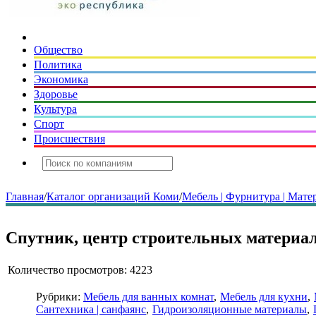
Общество
Политика
Экономика
Здоровье
Культура
Спорт
Происшествия
Главная
/
Каталог организаций Коми
/
Мебель | Фурнитура | Мате
Спутник, центр строительных материа
Количество просмотров: 4223
Рубрики:
Мебель для ванных комнат
Мебель для кухни
Сантехника | санфаянс
Гидроизоляционные материалы