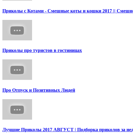
Приколы с Котами - Смешные коты и кошки 2017 || Смешн
Приколы про туристов в гостиницах
Про Отпуск и Позитивных Людей
Лучшие Приколы 2017 АВГУСТ | Подборка приколов за не