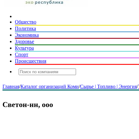
Общество
Политика
Экономика
Здоровье
Культура
Спорт
Происшествия
Главная
/
Каталог организаций Коми
/
Сырье | Топливо | Энергия
/
Светон-нн, ооо