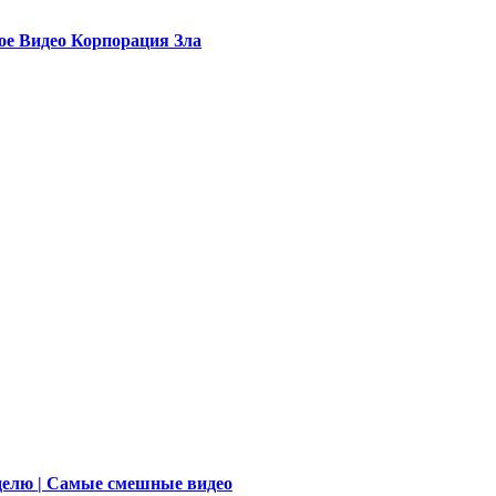
ое Видео Корпорация Зла
делю | Самые смешные видео