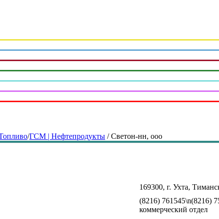
Топливо
/
ГСМ | Нефтепродукты
/
Светон-нн, ооо
169300, г. Ухта, Тиманск
(8216) 761545\n(8216) 
коммерческий отдел