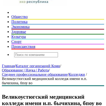
Общество
Политика
Экономика
Здоровье
Культура
Спорт
Происшествия
Главная
/
Каталог организаций Коми
/
Образование | Наука | Работа
/
Среднее профессиональное образование
/
Колледжи
/
Великоустюгский медицинский колледж имени н.п.
бычихина, бпоу во
Великоустюгский медицинский
колледж имени н.п. бычихина, бпоу во