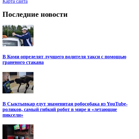
Карта сайта
Последние новости
В Коми определят лучшего водителя такси с помощью
граненого стакана
В Сыктывкар едут знаменитая робособака из YouTube-
роликов, самый гибкий робот в мире и «летающие
пиксели»