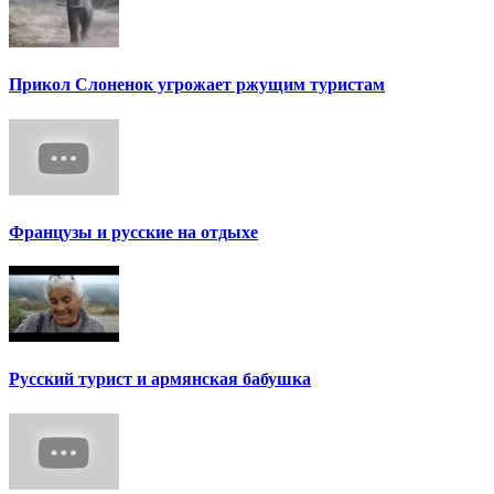
Прикол Слоненок угрожает ржущим туристам
Французы и русские на отдыхе
Русский турист и армянская бабушка