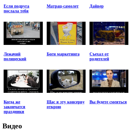
Если подруга
Матрац-самолет
Дайвер
послала тебя
Лежачий
Боги маркетинга
Съехал от
полицеский
родителей
Когда же
Щас я эту консерву
Вы будете смеяться
закончатся
открою
праздники
Видео