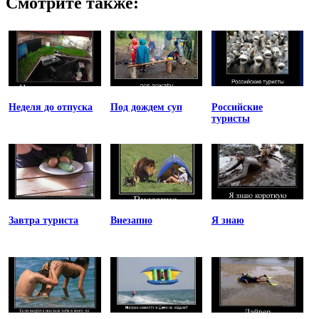
Смотрите также:
Неделя до отпуска
Под дождем суп
Российские
туристы
Завтра туриста
Внезапно
Я знаю