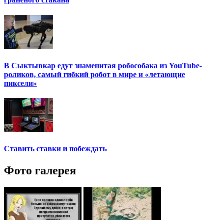
В Сыктывкар едут знаменитая робособака из YouTube-
роликов, самый гибкий робот в мире и «летающие
пиксели»
Ставить ставки и побеждать
Фото галерея