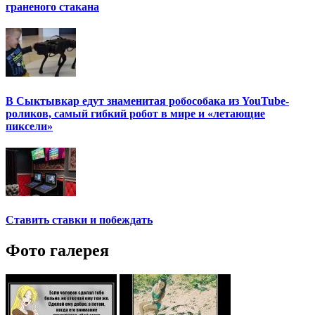
граненого стакана
В Сыктывкар едут знаменитая робособака из YouTube-
роликов, самый гибкий робот в мире и «летающие
пиксели»
Ставить ставки и побеждать
Фото галерея