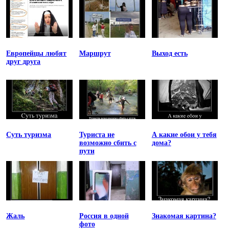
Европейцы любят
Маршрут
Выход есть
друг друга
Суть туризма
Туриста не
А какие обои у тебя
возможно сбить с
дома?
пути
Жаль
Россия в одной
Знакомая картина?
фото