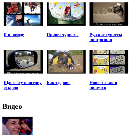
Я в походе
Привет туристы
Русские туристы
пригрозили
Щас я эту консерву
Как здорово
Новости так и
открою
пишутся
Видео