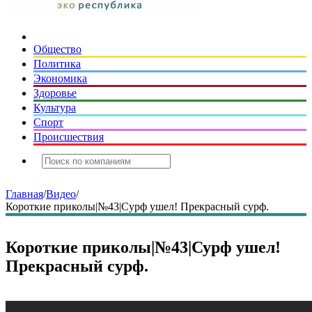
Общество
Политика
Экономика
Здоровье
Культура
Спорт
Происшествия
Главная
/
Видео
/
Короткие приколы|№43|Сурф ушел! Прекрасный сурф.
Короткие приколы|№43|Сурф ушел!
Прекрасный сурф.