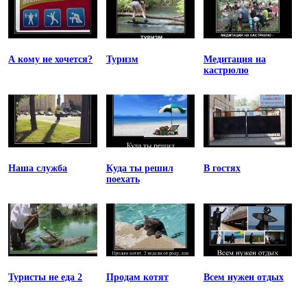
А кому не хочется?
Туризм
Медитация на
кастрюлю
Наша служба
Куда ты решил
В гостях
поехать
Туристы не еда 2
Продам котят
Всем нужен отдых