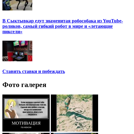
В Сыктывкар едут знаменитая робособака из YouTube-
роликов, самый гибкий робот в мире и «летающие
пиксели»
Ставить ставки и побеждать
Фото галерея