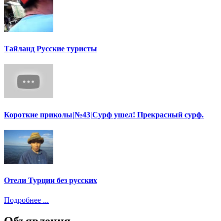
Тайланд Русские туристы
Короткие приколы|№43|Сурф ушел! Прекрасный сурф.
Отели Турции без русских
Подробнее ...
Объявления