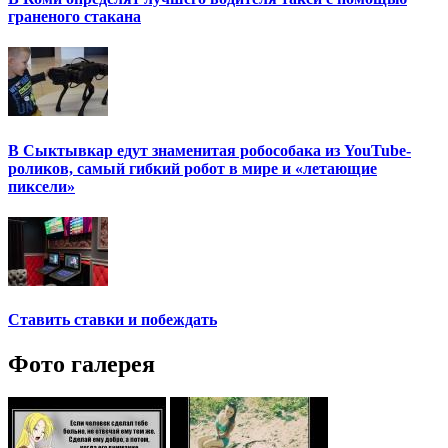
граненого стакана
В Сыктывкар едут знаменитая робособака из YouTube-
роликов, самый гибкий робот в мире и «летающие
пиксели»
Ставить ставки и побеждать
Фото галерея