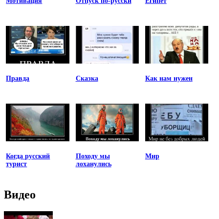
Мотивация
Отпуск по-русски
Египет
Правда
Сказка
Как нам нужен
Когда русский
Походу мы
Мир
турист
лоханулись
Видео