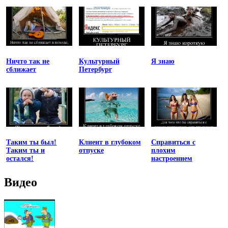
Ничто так не
Культурный
Я знаю
сближает
Петербург
Таким ты был!
Клиент в глубоком
Справиться с
Таким ты и
отпуске
плохим
остался!
настроением
Видео