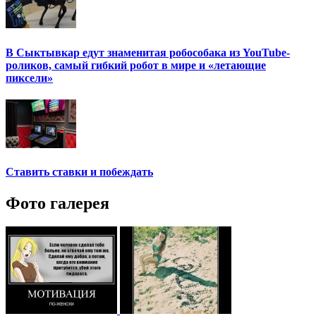
В Сыктывкар едут знаменитая робособака из YouTube-
роликов, самый гибкий робот в мире и «летающие
пиксели»
Ставить ставки и побеждать
Фото галерея