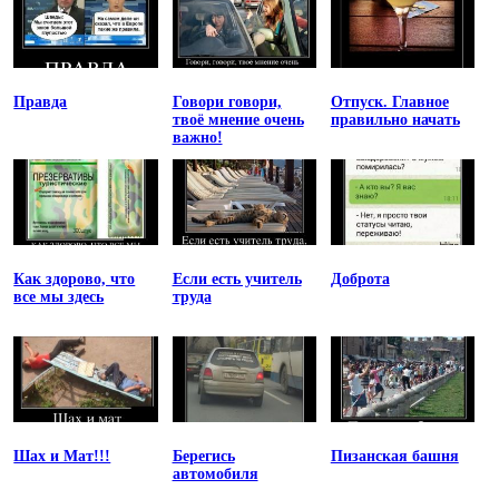
Правда
Говори говори,
Отпуск. Главное
твоё мнение очень
правильно начать
важно!
Как здорово, что
Если есть учитель
Доброта
все мы здесь
труда
Шах и Мат!!!
Берегись
Пизанская башня
автомобиля