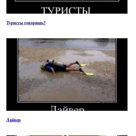
Туристы говоришь?
Дайвер