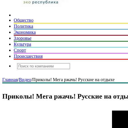
Общество
Политика
Экономика
Здоровье
Культура
Спорт
Происшествия
Главная
/
Видео
/
Приколы! Мега ржачь! Русские на отдыхе
Приколы! Мега ржачь! Русские на отд