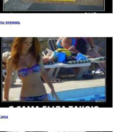
ты веришь
сама