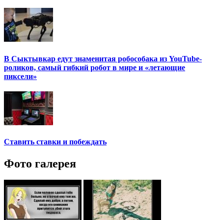
В Сыктывкар едут знаменитая робособака из YouTube-
роликов, самый гибкий робот в мире и «летающие
пиксели»
Ставить ставки и побеждать
Фото галерея