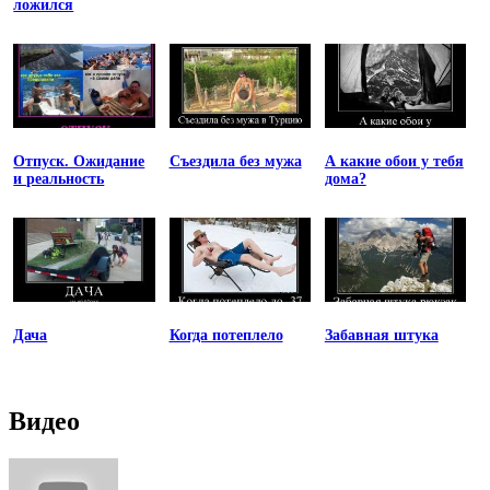
ложился
Отпуск. Ожидание
Съездила без мужа
А какие обои у тебя
и реальность
дома?
Дача
Когда потеплело
Забавная штука
Видео