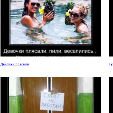
Девочки плясали
Ту