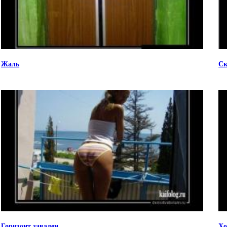
Жаль
Ск
Горизонт завален
Хо