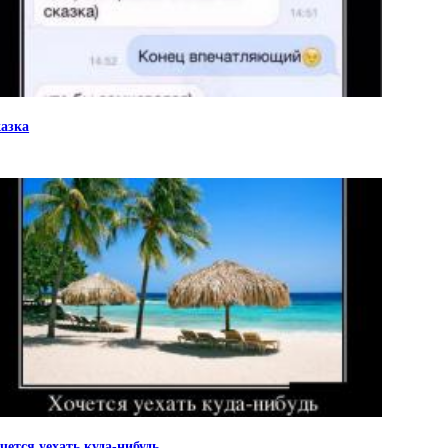
азка
чется уехать куда-нибудь