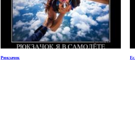
Рюкзачок
Ес