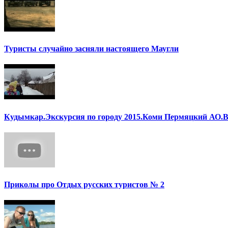
Туристы случайно засняли настоящего Маугли
Кудымкар.Экскурсия по городу 2015.Коми Пермяцкий АО.В
Приколы про Отдых русских туристов № 2