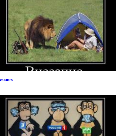
езапно