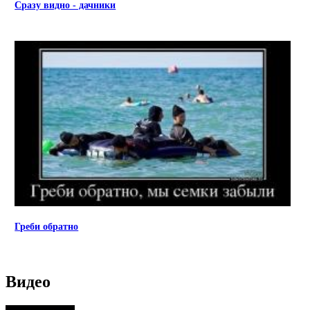
Сразу видно - дачники
Греби обратно
Видео