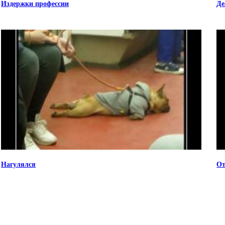
Издержки профессии
Де
Нагулялся
От