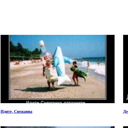
Идите, Снежанна
Де