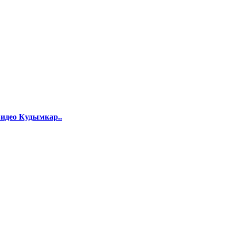
идео Кудымкар..