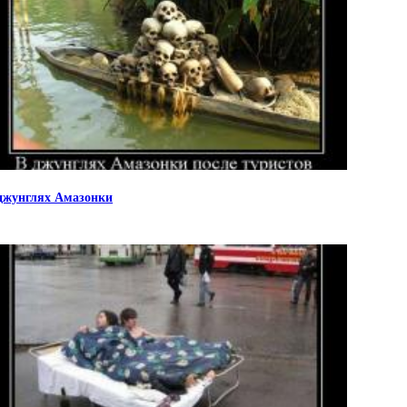
джунглях Амазонки