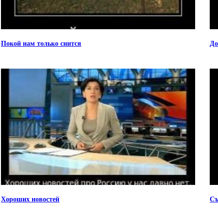
Покой нам только снится
До
Хороших новостей
Съ