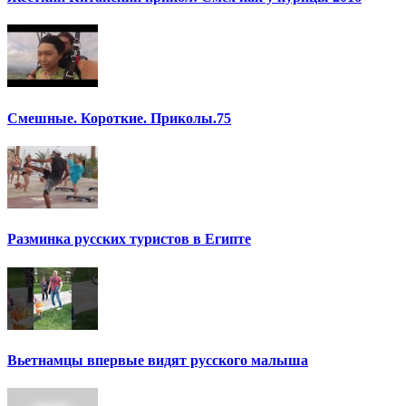
Смешные. Короткие. Приколы.75
Разминка русских туристов в Египте
Вьетнамцы впервые видят русского малыша