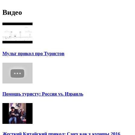
Видео
Мульт прикол про Туристов
Помощь туристу: Россия vs. Израиль
Жесткий Китайский прикол: Смех как у курицы 2016