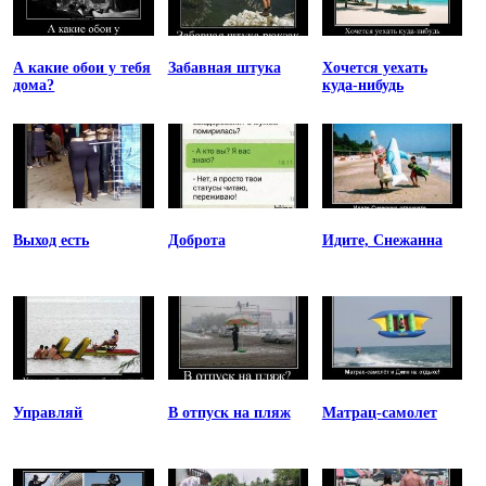
А какие обои у тебя
Забавная штука
Хочется уехать
дома?
куда-нибудь
Выход есть
Доброта
Идите, Снежанна
Управляй
В отпуск на пляж
Матрац-самолет