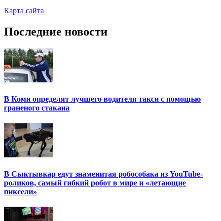
Карта сайта
Последние новости
В Коми определят лучшего водителя такси с помощью
граненого стакана
В Сыктывкар едут знаменитая робособака из YouTube-
роликов, самый гибкий робот в мире и «летающие
пиксели»