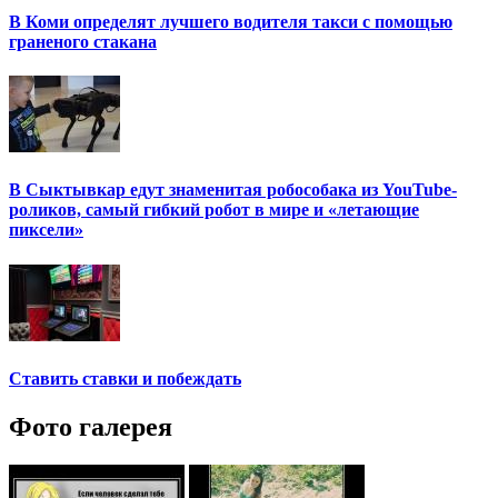
В Коми определят лучшего водителя такси с помощью
граненого стакана
В Сыктывкар едут знаменитая робособака из YouTube-
роликов, самый гибкий робот в мире и «летающие
пиксели»
Ставить ставки и побеждать
Фото галерея