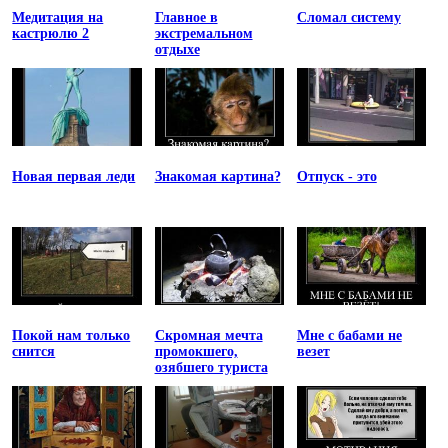
Медитация на
Главное в
Сломал систему
кастрюлю 2
экстремальном
отдыхе
Новая первая леди
Знакомая картина?
Отпуск - это
Покой нам только
Скромная мечта
Мне с бабами не
снится
промокшего,
везет
озябшего туриста