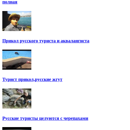
полная
Прикол русского туриста и аквалангиста
Турист прикол,русские жгут
Русские туристы целуются с черепахами