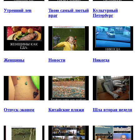
Утренний лев
Твою самый лютый
Культурный
враг
Петербург
Женщины
Новости
Никогда
Отпуск-эконом
Китайские пляжи
Шла вторая неделя