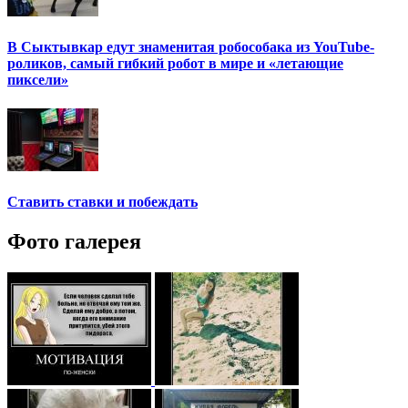
В Сыктывкар едут знаменитая робособака из YouTube-
роликов, самый гибкий робот в мире и «летающие
пиксели»
Ставить ставки и побеждать
Фото галерея