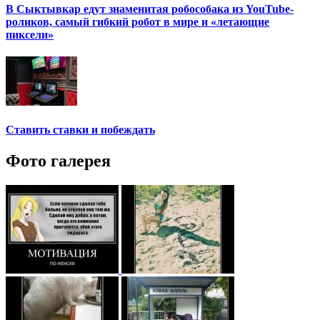
В Сыктывкар едут знаменитая робособака из YouTube-
роликов, самый гибкий робот в мире и «летающие
пиксели»
Ставить ставки и побеждать
Фото галерея