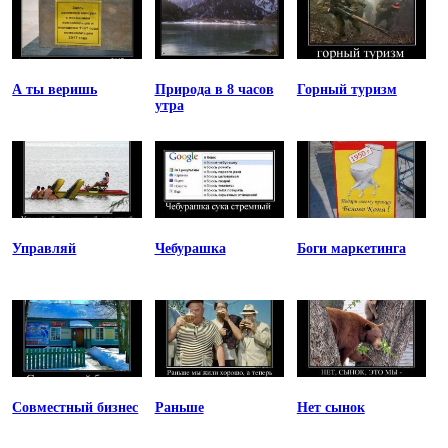
А ты веришь
Природа в 8 часов
Горный туризм
утра
Управляй
Чебурашка
Боги маркетинга
Совместный бизнес
Раньше
Нет сынок