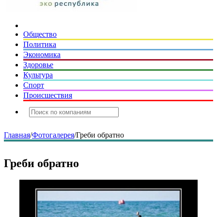
Общество
Политика
Экономика
Здоровье
Культура
Спорт
Происшествия
Главная
/
Фотогалерея
/
Греби обратно
Греби обратно