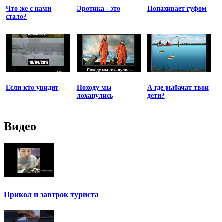
Что же с нами
Эротика - это
Попахивает гуфом
стало?
Если кто увидит
Походу мы
А где рыбачат твои
лоханулись
дети?
Видео
Прикол и завтрок туриста