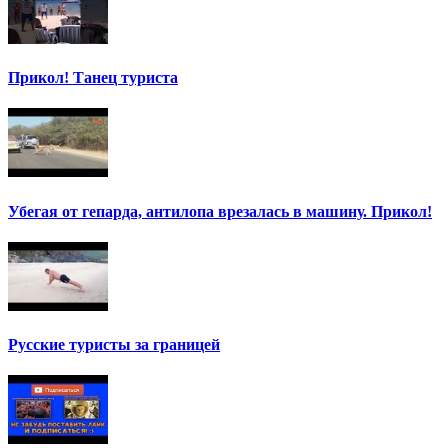
Прикол! Танец туриста
Убегая от гепарда, антилопа врезалась в машину. Прикол!
Русские туристы за границей