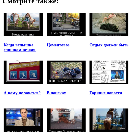
Смотрите также:
Когда вспышка
Цементовоз
Отдых должен быть
слишком резкая
А кому не хочется?
В поисках
Горячие новости