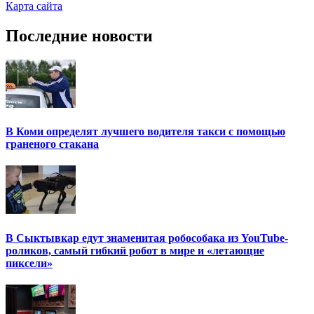
Карта сайта
Последние новости
В Коми определят лучшего водителя такси с помощью
граненого стакана
В Сыктывкар едут знаменитая робособака из YouTube-
роликов, самый гибкий робот в мире и «летающие
пиксели»