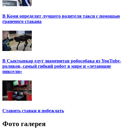
В Коми определят лучшего водителя такси с помощью
граненого стакана
В Сыктывкар едут знаменитая робособака из YouTube-
роликов, самый гибкий робот в мире и «летающие
пиксели»
Ставить ставки и побеждать
Фото галерея