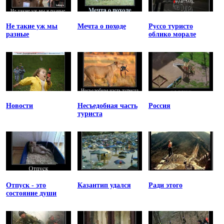
Не такие уж мы
Мечта о походе
Руссо туристо
разные
облико морале
Новости
Несъедобная часть
Россия
туриста
Отпуск - это
Казантип удался
Ради этого
состояние души