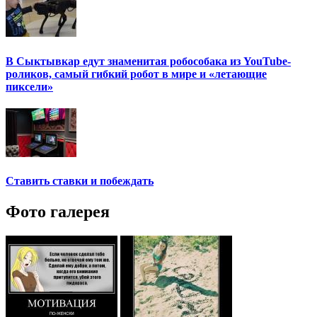
В Сыктывкар едут знаменитая робособака из YouTube-
роликов, самый гибкий робот в мире и «летающие
пиксели»
Ставить ставки и побеждать
Фото галерея