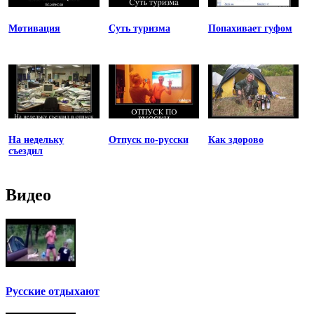
Мотивация
Суть туризма
Попахивает гуфом
На недельку
Отпуск по-русски
Как здорово
съездил
Видео
Русские отдыхают