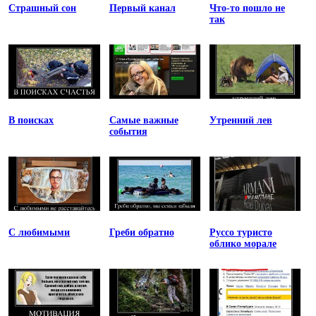
Страшный сон
Первый канал
Что-то пошло не
так
В поисках
Самые важные
Утренний лев
события
С любимыми
Греби обратно
Руссо туристо
облико морале