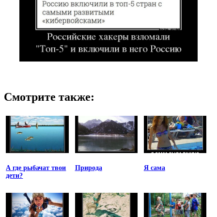
Смотрите также:
А где рыбачат твои
Природа
Я сама
дети?