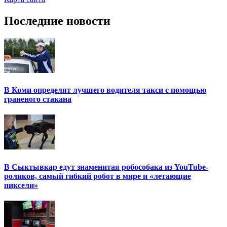
Последние новости
В Коми определят лучшего водителя такси с помощью
граненого стакана
В Сыктывкар едут знаменитая робособака из YouTube-
роликов, самый гибкий робот в мире и «летающие
пиксели»