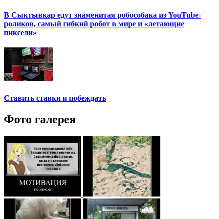
В Сыктывкар едут знаменитая робособака из YouTube-
роликов, самый гибкий робот в мире и «летающие
пиксели»
Ставить ставки и побеждать
Фото галерея