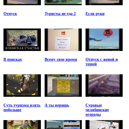
Отпуск
Туристы не еда 2
Если руки
В поисках
Всему свое время
Отпуск с женой и
тещей
Суть туризма взять
А ты веришь
Суровые
побольше
челябинские
огороды