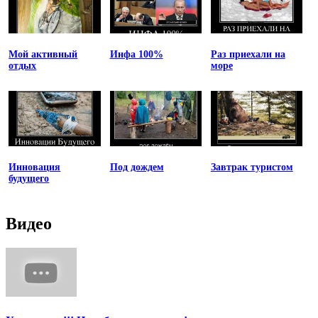
Мой активный
Инфа 100%
Раз приехали на
отдых
море
Инновация
Под дождем
Завтрак туристом
будущего
Видео