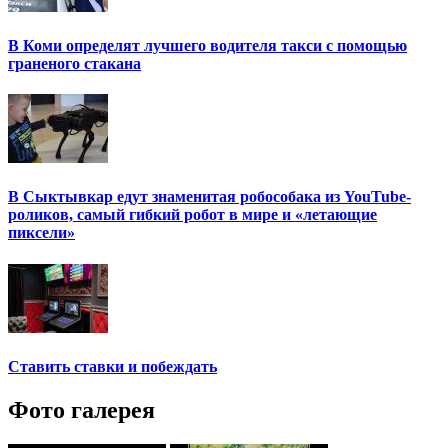
В Коми определят лучшего водителя такси с помощью
граненого стакана
В Сыктывкар едут знаменитая робособака из YouTube-
роликов, самый гибкий робот в мире и «летающие
пиксели»
Ставить ставки и побеждать
Фото галерея