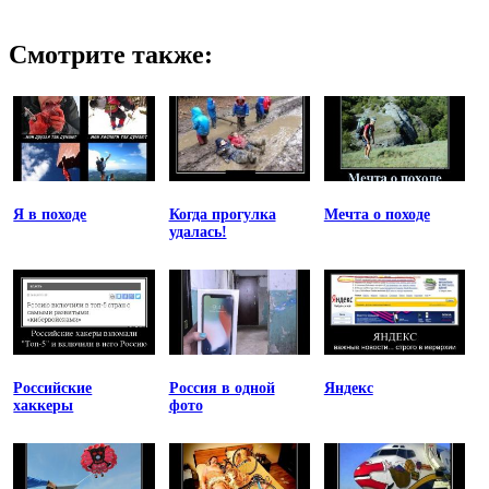
Смотрите также:
Я в походе
Когда прогулка
Мечта о походе
удалась!
Российские
Россия в одной
Яндекс
хаккеры
фото