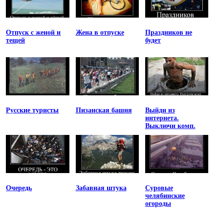
Отпуск с женой и
Жена в отпуске
Праздников не
тещей
будет
Русские туристы
Пизанская башня
Выйди из
интернета.
Выключи комп.
Очередь
Забавная штука
Суровые
челябинские
огороды