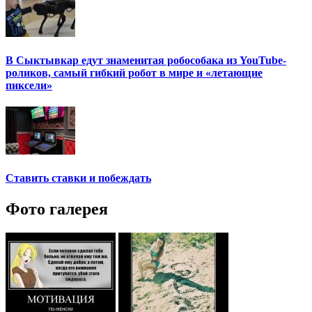
В Сыктывкар едут знаменитая робособака из YouTube-
роликов, самый гибкий робот в мире и «летающие
пиксели»
Ставить ставки и побеждать
Фото галерея