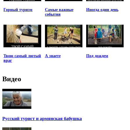
Горный туризм
Самые важные
Иногда один день
события
Твою самый лютый
А знаете
Под дождем
враг
Видео
Русский турист и армянская бабушка