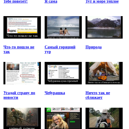
Тебе повезет!
Я сама
Тут и море теплое
Что-то пошло не
Самый горящий
Природа
так
тур
Угадай страну по
Чебурашка
Ничто так не
новости
сближает